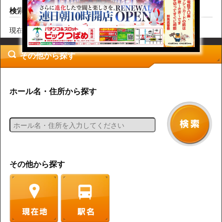
検索結果 （全 0 件）
現在掲載する情報がありません。
その他から探す
ホール名・住所から探す
その他から探す