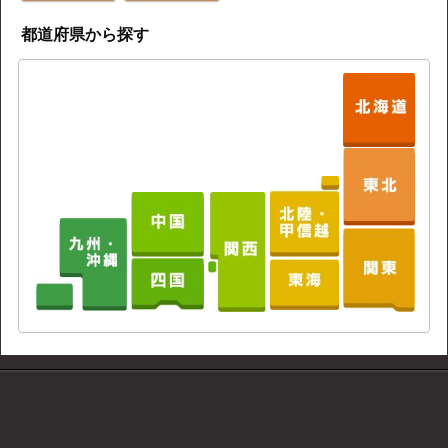
都道府県から探す