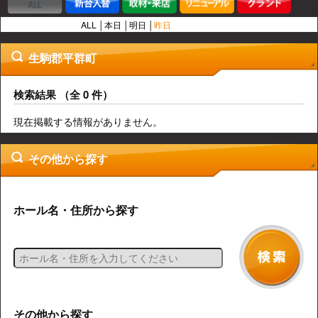
ALL
本日
明日
昨日
生駒郡平群町
検索結果 （全 0 件）
現在掲載する情報がありません。
その他から探す
ホール名・住所から探す
その他から探す