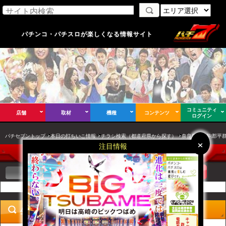
パチンコ・パチスロが楽しくなる情報サイト
コミュニティ
店舗
取材
機種
コンテンツ
ログイン
パチセブントップ
本日の打ちいこ情報
チラシ検索（都道府県から探す）
奈良県
生駒郡平
×
×
注目情報
打ちいこ情報
ALL
本日
明日
昨日
生駒郡平群町