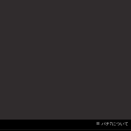
パチ7について