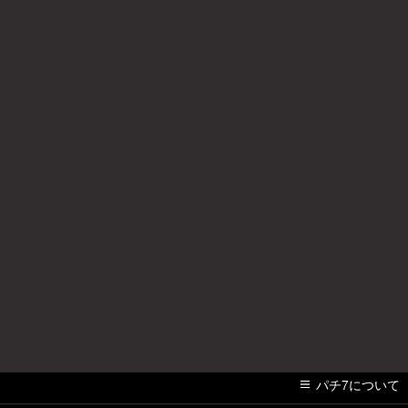
パチ7について