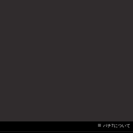
パチ7について