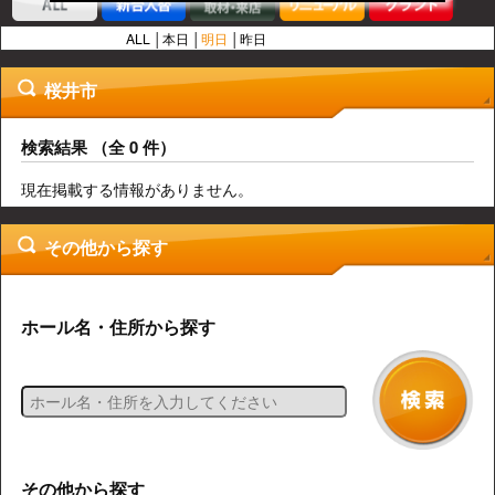
ALL
本日
明日
昨日
桜井市
検索結果 （全 0 件）
現在掲載する情報がありません。
その他から探す
ホール名・住所から探す
その他から探す