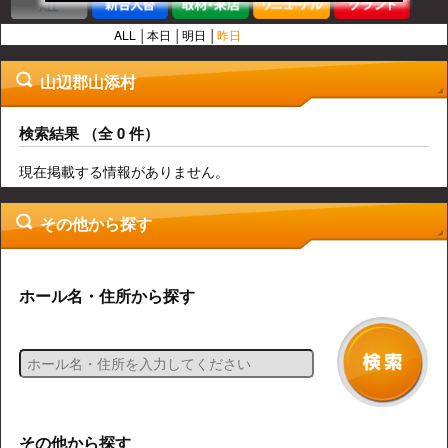
ALL
本日
明日
昨日
山辺郡山添村
検索結果 （全 0 件）
現在掲載する情報がありません。
その他から探す
ホール名・住所から探す
その他から探す