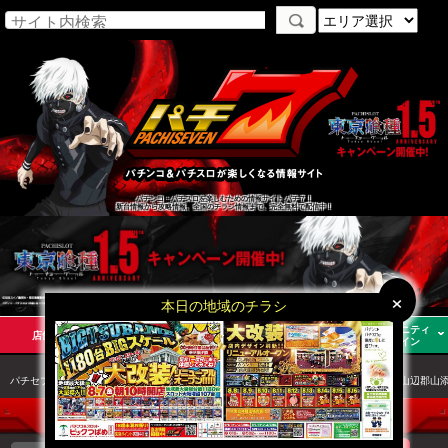
パチンコ・パチスロを楽しむための情報サイト パチ７！
新台情報から攻略情報、全国のチラシ情報まで、完全無料で配信中！
×
×
本日の地域のチラシ
コミュニティ
店舗
取材
機種
コンテンツ
ログイン
パチセブントップ
本日の打ちいこ情報
チラシ検索（都道府県から探す）
奈良県
山辺郡山
打ちいこ情報