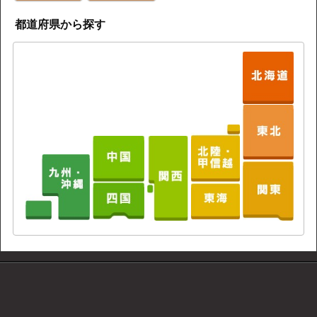
都道府県から探す