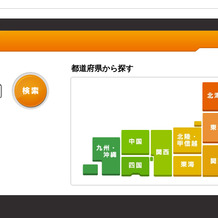
都道府県から探す