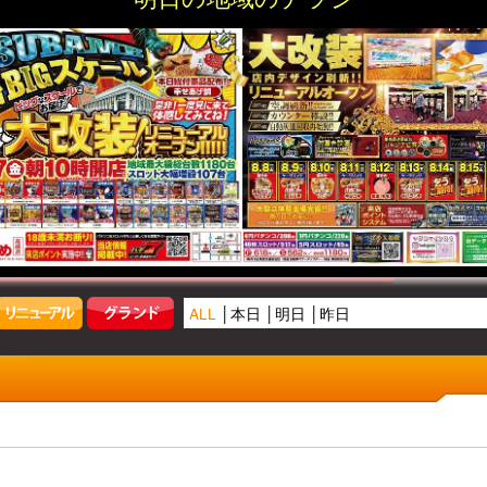
取材
機種
コンテン
ラシ検索（都道府県から探す）
奈良県
吉野郡天川村
ALL
本日
明日
昨日