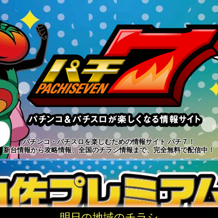
パチンコ・パチスロを楽しむための情報サイト パチ７！
新台情報から攻略情報、全国のチラシ情報まで、完全無料で配信中！
明日の地域のチラシ