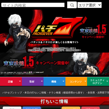
パチンコ・パチスロを楽しむための情報サイト パチ７！
新台情報から攻略情報、全国のチラシ情報まで、完全無料で配信中！
コミュニティ
店舗
取材
機種
コンテンツ
ログイン
パチセブントップ
本日の打ちいこ情報
チラシ検索（都道府県から探す）
奈良県
吉野郡下
打ちいこ情報