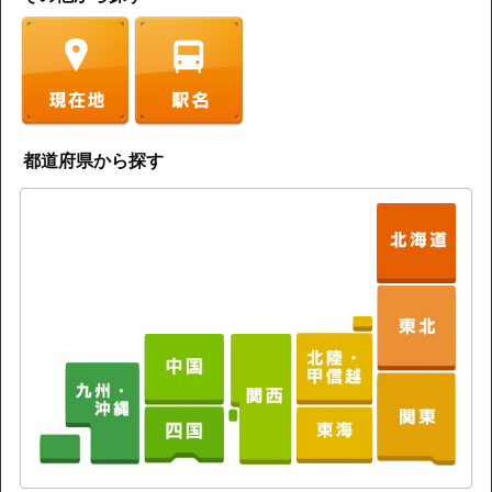
都道府県から探す