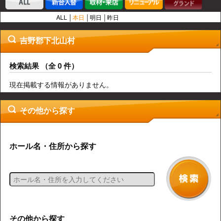
ALL
本日
明日
昨日
吉野郡下北山村
検索結果 （全 0 件）
現在掲載する情報がありません。
その他から探す
ホール名・住所から探す
その他から探す