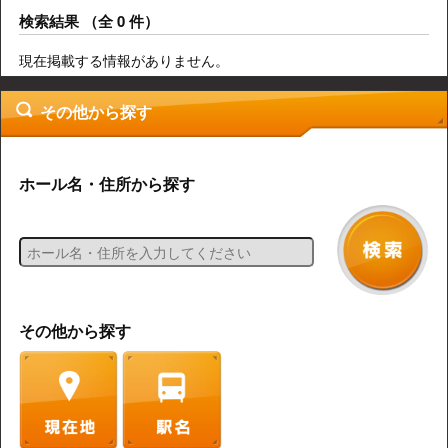
検索結果 （全 0 件）
現在掲載する情報がありません。
その他から探す
ホール名・住所から探す
その他から探す