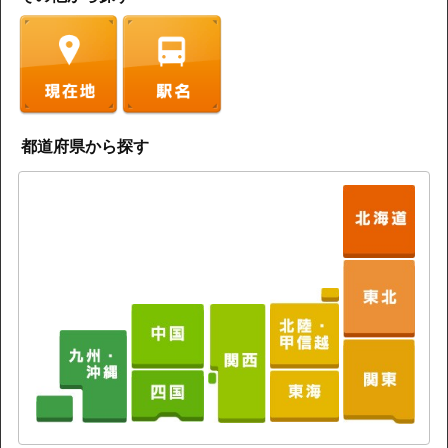
都道府県から探す