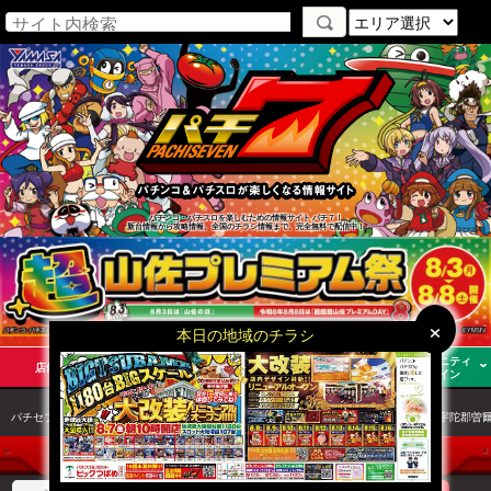
パチンコ・パチスロを楽しむための情報サイト パチ７！
新台情報から攻略情報、全国のチラシ情報まで、完全無料で配信中！
×
×
本日の地域のチラシ
コミュニティ
店舗
取材
機種
コンテンツ
ログイン
パチセブントップ
本日の打ちいこ情報
チラシ検索（都道府県から探す）
奈良県
宇陀郡曽
打ちいこ情報