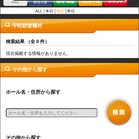
ALL
本日
明日
昨日
宇陀郡曽爾村
検索結果 （全 0 件）
現在掲載する情報がありません。
その他から探す
ホール名・住所から探す
その他から探す