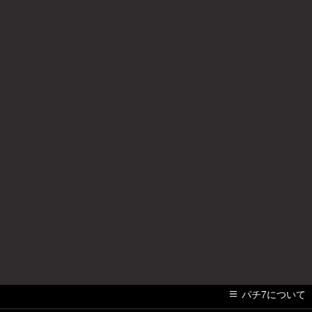
パチ7について