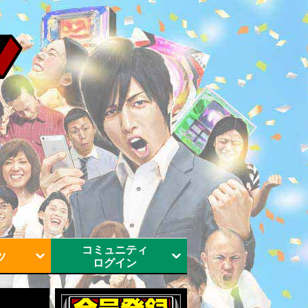
コミュニティ
ツ
ログイン