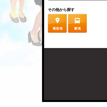
その他から探す