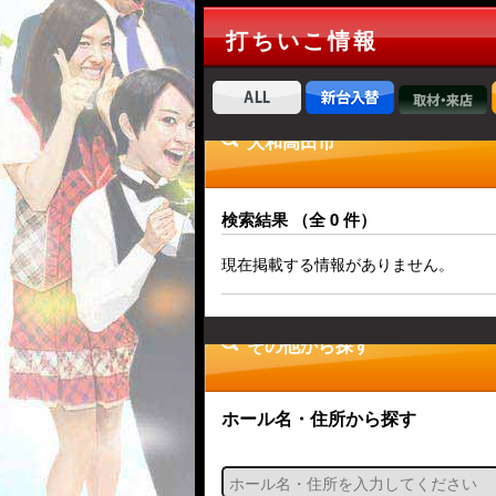
打ちいこ情報
大和高田市
検索結果 （全 0 件）
現在掲載する情報がありません。
その他から探す
ホール名・住所から探す