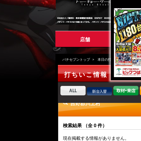
店舗
パチセブントップ
本日の打ちいこ情報
チ
打ちいこ情報
吉野郡川上村
検索結果 （全 0 件）
現在掲載する情報がありません。