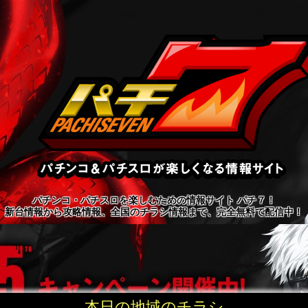
パチンコ・パチスロを楽しむための情報サイト パチ７！
新台情報から攻略情報、全国のチラシ情報まで、完全無料で配信中！
本日の地域のチラシ