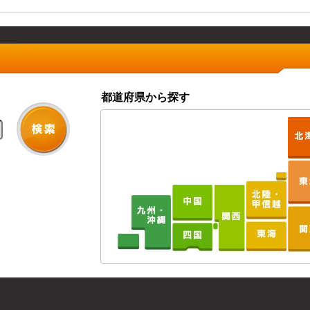
都道府県から探す