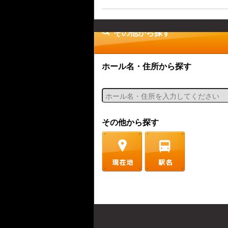
その他から探す
ホール名・住所から探す
その他から探す