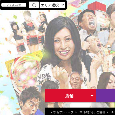
店舗
パチセブントップ
本日の打ちいこ情報
チ