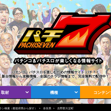
パチンコ・パチスロを楽しむための情報サイト パチ７！
新台情報から攻略情報、全国のチラシ情報まで、完全無料で配信中！
取材
機種
コンテン
ラシ検索（都道府県から探す）
奈良県
吉野郡大淀町