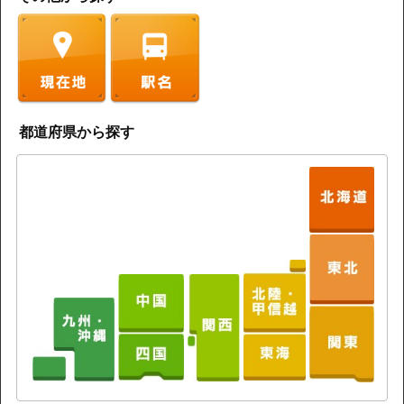
都道府県から探す