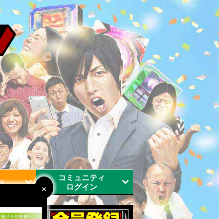
コミュニティ
ツ
×
×
ログイン