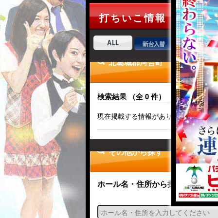
打ちいこ情報
北葛城郡河合町
検索結果 （全 0 件）
現在掲載する情報がありません。
その他から探す
ホール名・住所から探す