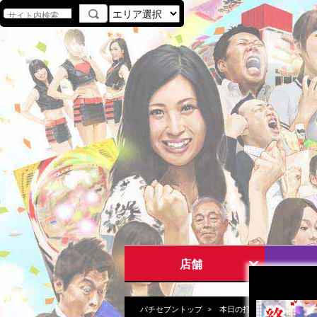
店舗
パチセブントップ
本日の打ちいこ情報
チ