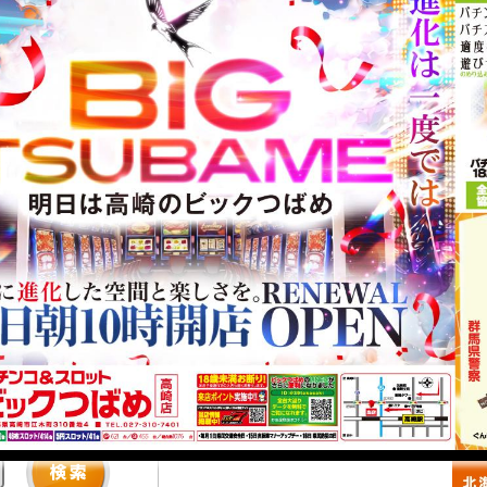
ALL
本日
明日
昨日
都道府県から探す