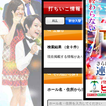
打ちいこ情報
五條市
検索結果 （全 0 件）
現在掲載する情報がありません。
その他から探す
ホール名・住所から探す