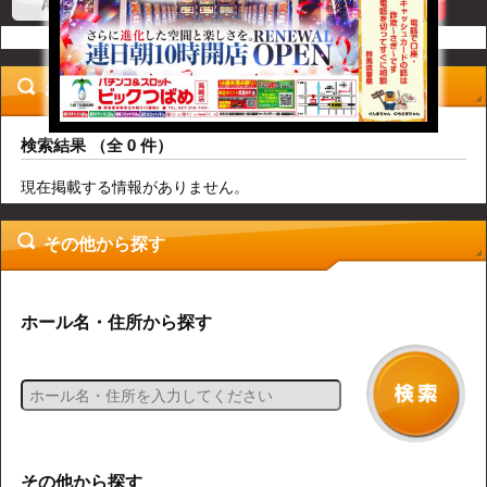
ALL
本日
明日
昨日
さいたま市岩槻区
検索結果 （全 0 件）
現在掲載する情報がありません。
その他から探す
ホール名・住所から探す
その他から探す