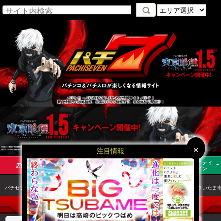
パチンコ・パチスロを楽しむための情報サイト パチ７！
新台情報から攻略情報、全国のチラシ情報まで、完全無料で配信中！
×
×
注目情報
コミュニティ
店舗
取材
機種
コンテンツ
ログイン
パチセブントップ
本日の打ちいこ情報
チラシ検索（都道府県から探す）
埼玉県
さいたま
打ちいこ情報