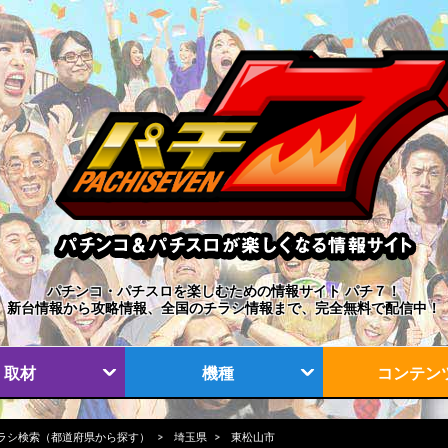
パチンコ・パチスロを楽しむための情報サイト パチ７！
新台情報から攻略情報、全国のチラシ情報まで、完全無料で配信中！
取材
機種
コンテン
ラシ検索（都道府県から探す）
埼玉県
東松山市