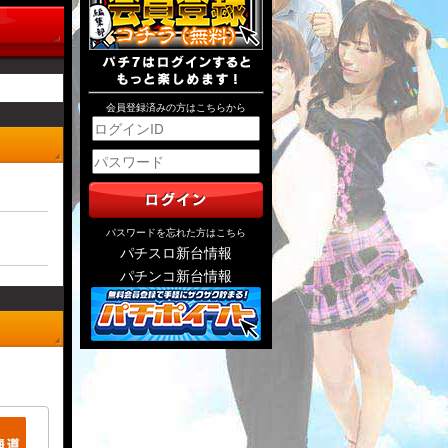
会員登録済みの方はこちらから
パスワードを忘れた方はこちら
パチスロ新台情報
パチンコ新台情報