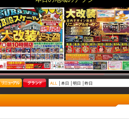
取材
機種
コンテン
ラシ検索（都道府県から探す）
埼玉県
北本市
ALL
本日
明日
昨日