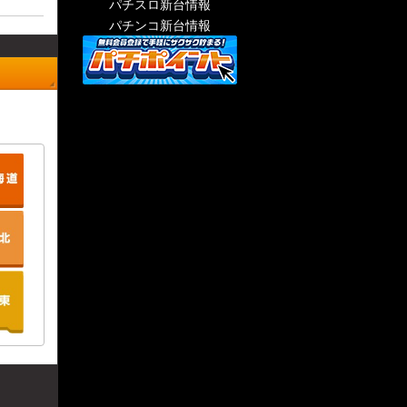
パチスロ新台情報
パチンコ新台情報