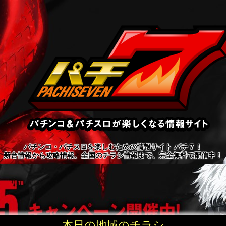
パチンコ・パチスロを楽しむための情報サイト パチ７！
新台情報から攻略情報、全国のチラシ情報まで、完全無料で配信中！
本日の地域のチラシ