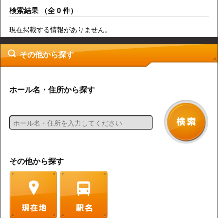
検索結果 （全 0 件）
現在掲載する情報がありません。
その他から探す
ホール名・住所から探す
その他から探す