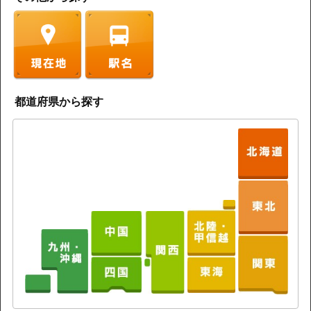
都道府県から探す