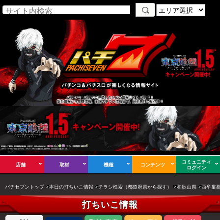
パチンコ・パチスロを楽しむための情報サイト パチ７！
新台情報から攻略情報、全国のチラシ情報まで、完全無料で配信中！
コミュニティ
店舗
取材
機種
コンテンツ
ログイン
パチセブントップ
本日の打ちいこ情報
チラシ検索（都道府県から探す）
和歌山県
西牟婁
打ちいこ情報