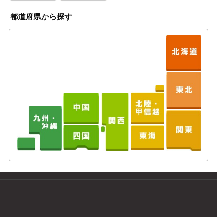
都道府県から探す