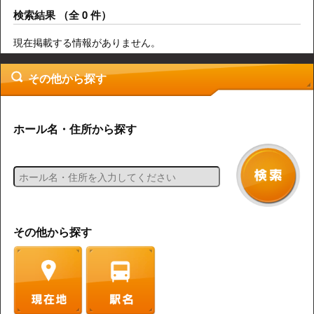
検索結果 （全 0 件）
現在掲載する情報がありません。
その他から探す
ホール名・住所から探す
その他から探す