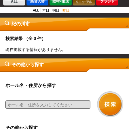
ALL
本日
明日
昨日
紀の川市
検索結果 （全 0 件）
現在掲載する情報がありません。
その他から探す
ホール名・住所から探す
その他から探す