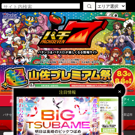
パチンコ・パチスロを楽しむための情報サイト パチ７！
新台情報から攻略情報、全国のチラシ情報まで、完全無料で配信中！
×
×
注目情報
コミュニティ
店舗
取材
機種
コンテンツ
ログイン
パチセブントップ
本日の打ちいこ情報
チラシ検索（都道府県から探す）
和歌山県
田辺市
打ちいこ情報