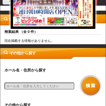
ALL
本日
明日
昨日
田辺市
検索結果 （全 0 件）
現在掲載する情報がありません。
その他から探す
ホール名・住所から探す
その他から探す