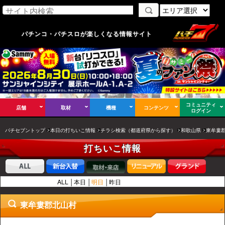
パチンコ・パチスロが楽しくなる情報サイト
コミュニティ
店舗
取材
機種
コンテンツ
ログイン
パチセブントップ
本日の打ちいこ情報
チラシ検索（都道府県から探す）
和歌山県
東牟婁
打ちいこ情報
ALL
本日
明日
昨日
東牟婁郡北山村