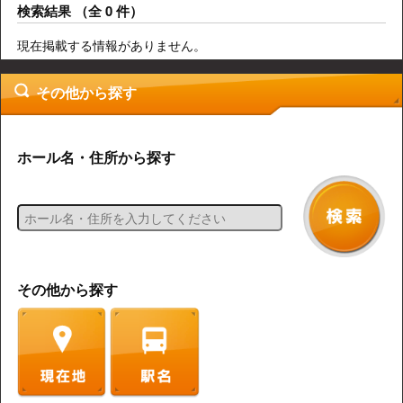
検索結果 （全 0 件）
現在掲載する情報がありません。
その他から探す
ホール名・住所から探す
その他から探す