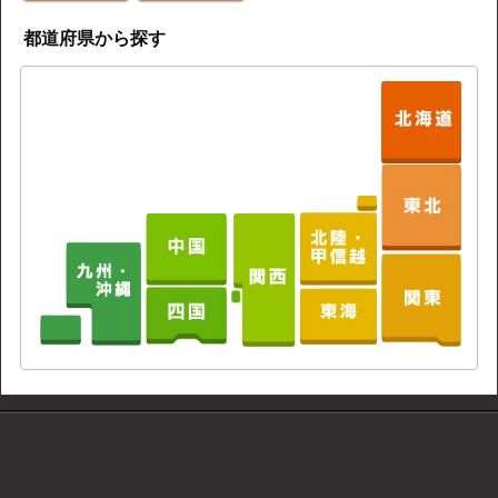
都道府県から探す