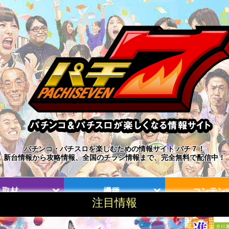
パチンコ・パチスロを楽しむための情報サイト パチ７！
新台情報から攻略情報、全国のチラシ情報まで、完全無料で配信中！
取材
機種
コンテン
注目情報
ラシ検索（都道府県から探す）
和歌山県
日高郡日高町