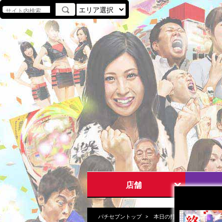
店舗
パチセブントップ
本日の打ちいこ情報
チ