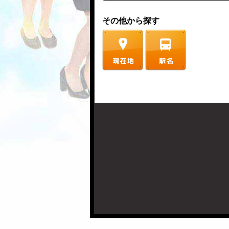
その他から探す