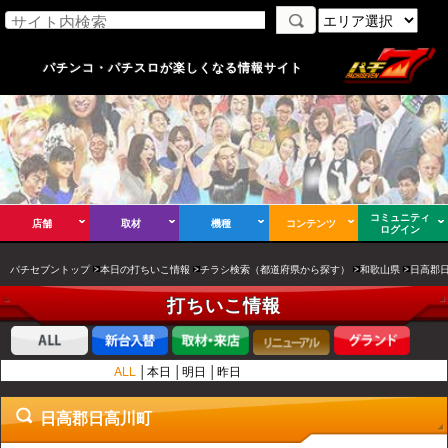
パチンコ・パチスロが楽しくなる情報サイト
コミュニティ
店舗
取材
機種
コンテンツ
ログイン
パチセブントップ
本日の打ちいこ情報
チラシ検索（都道府県から探す）
和歌山県
日高郡
打ちいこ情報
ALL
本日
明日
昨日
日高郡日高川町