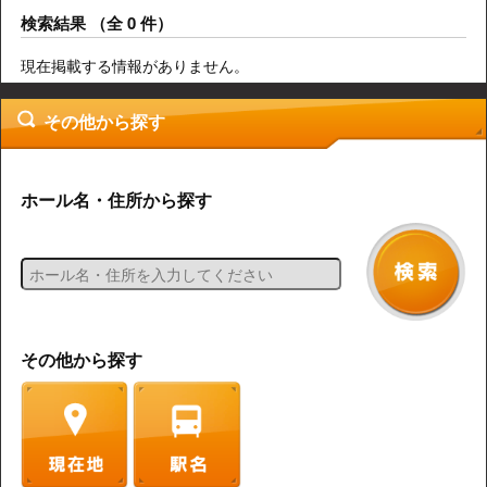
検索結果 （全 0 件）
現在掲載する情報がありません。
その他から探す
ホール名・住所から探す
その他から探す