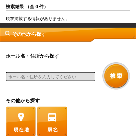
検索結果 （全 0 件）
現在掲載する情報がありません。
その他から探す
ホール名・住所から探す
その他から探す