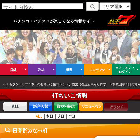
パチンコ・パチスロが楽しくなる情報サイト
コミュニティ
店舗
取材
機種
コンテンツ
ログイン
パチセブントップ
本日の打ちいこ情報
チラシ検索（都道府県から探す）
和歌山県
日高郡
打ちいこ情報
ALL
本日
明日
昨日
日高郡みなべ町