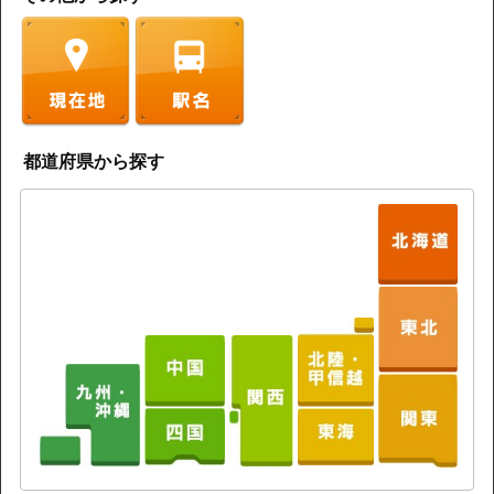
都道府県から探す