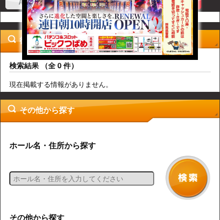
ALL
本日
明日
昨日
御坊市
検索結果 （全 0 件）
現在掲載する情報がありません。
その他から探す
ホール名・住所から探す
その他から探す