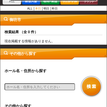
ALL
本日
明日
昨日
御坊市
検索結果 （全 0 件）
現在掲載する情報がありません。
その他から探す
ホール名・住所から探す
その他から探す