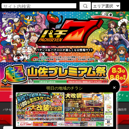
パチンコ・パチスロを楽しむための情報サイト パチ７！
新台情報から攻略情報、全国のチラシ情報まで、完全無料で配信中！
×
×
明日の地域のチラシ
コミュニティ
店舗
取材
機種
コンテンツ
ログイン
パチセブントップ
本日の打ちいこ情報
チラシ検索（都道府県から探す）
和歌山県
御坊市
打ちいこ情報