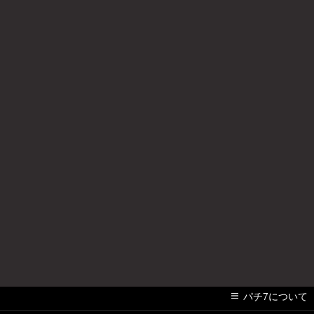
パチ7について