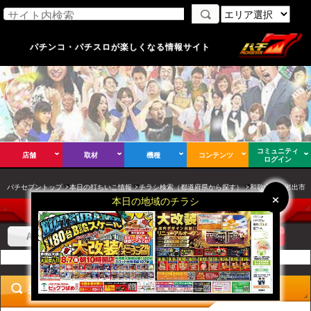
パチンコ・パチスロが楽しくなる情報サイト
コミュニティ
店舗
取材
機種
コンテンツ
ログイン
パチセブントップ
本日の打ちいこ情報
チラシ検索（都道府県から探す）
和歌山県
岩出市
×
×
本日の地域のチラシ
打ちいこ情報
ALL
本日
明日
昨日
岩出市