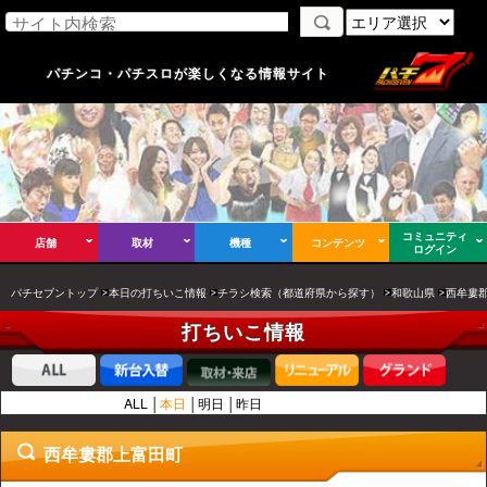
パチンコ・パチスロが楽しくなる情報サイト
コミュニティ
店舗
取材
機種
コンテンツ
ログイン
パチセブントップ
本日の打ちいこ情報
チラシ検索（都道府県から探す）
和歌山県
西牟婁
打ちいこ情報
ALL
本日
明日
昨日
西牟婁郡上富田町