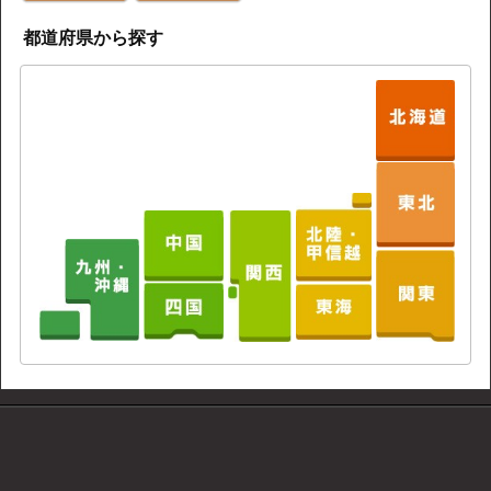
都道府県から探す