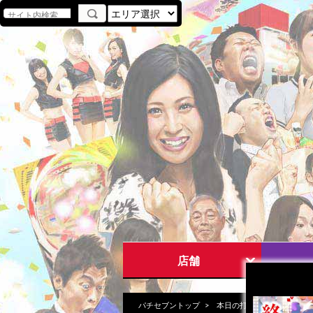
店舗
パチセブントップ
本日の打ちいこ情報
チ