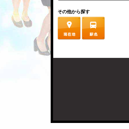
その他から探す