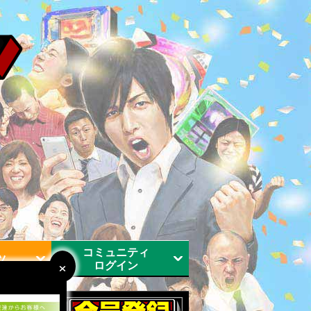
コミュニティ
ツ
×
×
ログイン