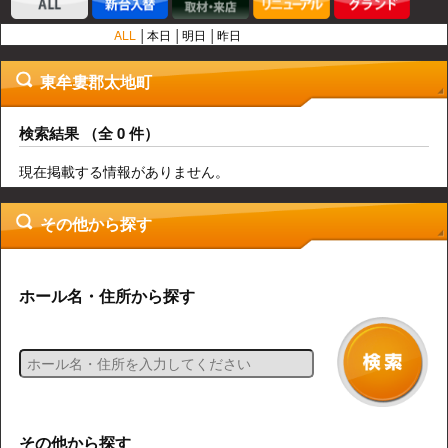
ALL
本日
明日
昨日
東牟婁郡太地町
検索結果 （全 0 件）
現在掲載する情報がありません。
その他から探す
ホール名・住所から探す
その他から探す