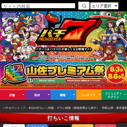
パチンコ・パチスロを楽しむための情報サイト パチ７！
新台情報から攻略情報、全国のチラシ情報まで、完全無料で配信中！
コミュニティ
店舗
取材
機種
コンテンツ
ログイン
パチセブントップ
本日の打ちいこ情報
チラシ検索（都道府県から探す）
和歌山県
東牟婁
打ちいこ情報