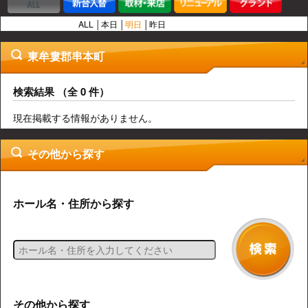
ALL
本日
明日
昨日
東牟婁郡串本町
検索結果 （全 0 件）
現在掲載する情報がありません。
その他から探す
ホール名・住所から探す
その他から探す