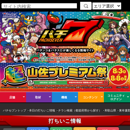
パチンコ・パチスロを楽しむための情報サイト パチ７！
新台情報から攻略情報、全国のチラシ情報まで、完全無料で配信中！
コミュニティ
店舗
取材
機種
コンテンツ
ログイン
パチセブントップ
本日の打ちいこ情報
チラシ検索（都道府県から探す）
和歌山県
東牟婁
打ちいこ情報