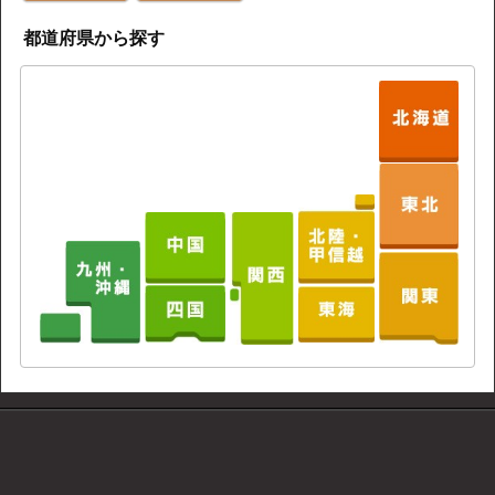
都道府県から探す