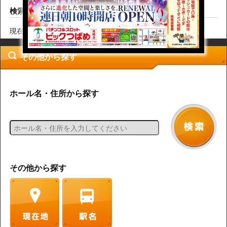
検索結果 （全 0 件）
現在掲載する情報がありません。
その他から探す
ホール名・住所から探す
その他から探す