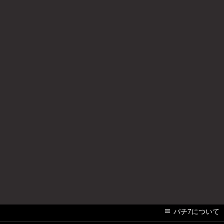
パチ7について