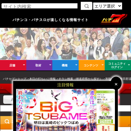
パチンコ・パチスロが楽しくなる情報サイト
コミュニティ
店舗
取材
機種
コンテンツ
ログイン
パチセブントップ
本日の打ちいこ情報
チラシ検索（都道府県から探す）
和歌山県
有田郡
×
×
注目情報
打ちいこ情報
ALL
本日
明日
昨日
有田郡湯浅町