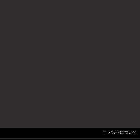
パチ7について