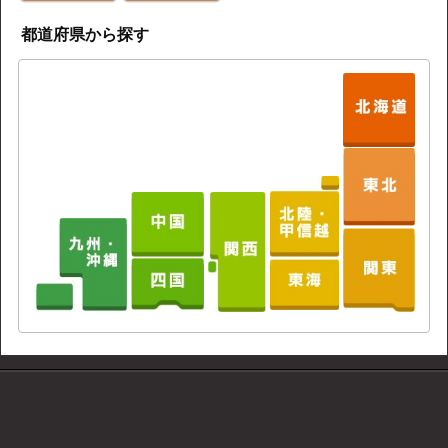
都道府県から探す