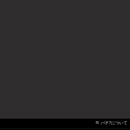
パチ7について