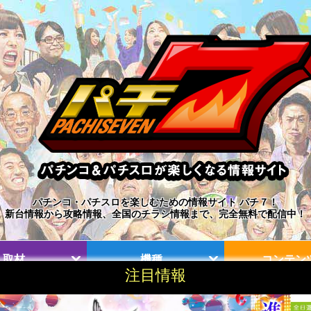
パチンコ・パチスロを楽しむための情報サイト パチ７！
新台情報から攻略情報、全国のチラシ情報まで、完全無料で配信中！
取材
機種
コンテン
注目情報
ラシ検索（都道府県から探す）
和歌山県
伊都郡かつらぎ町