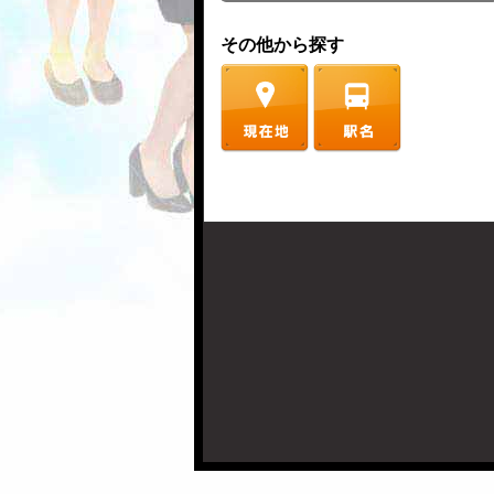
その他から探す