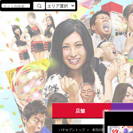
店舗
パチセブントップ
本日の打ちいこ情報
チ