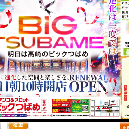
ALL
本日
明日
昨日
都道府県から探す