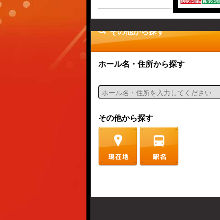
その他から探す
ホール名・住所から探す
その他から探す