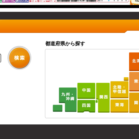
都道府県から探す