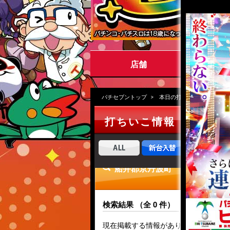
店舗
パチセブントップ
本日の打ちいこ情報
チ
打ちいこ情報
船井郡京丹波町
検索結果 （全 0 件）
現在掲載する情報がありません。