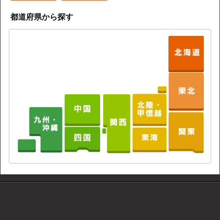
都道府県から探す