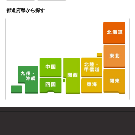
都道府県から探す