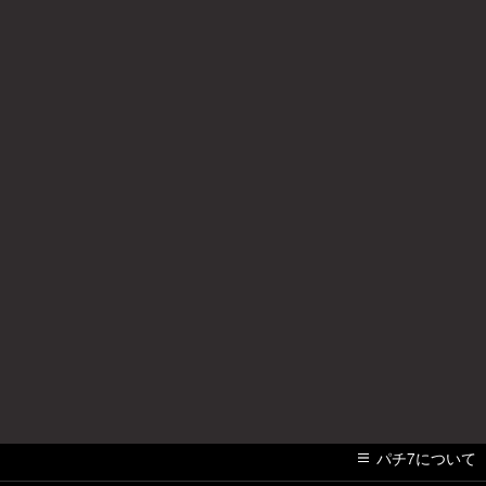
パチ7について