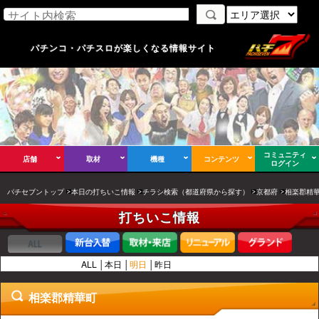
パチンコ・パチスロが楽しくなる情報サイト
コミュニティ
店舗
取材
機種
コンテンツ
ログイン
パチセブントップ
本日の打ちいこ情報
チラシ検索（都道府県から探す）
京都府
相楽郡精
打ちいこ情報
ALL
本日
明日
昨日
相楽郡精華町