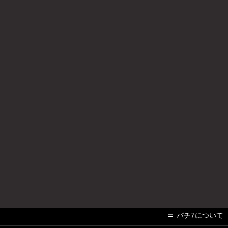
パチ7について