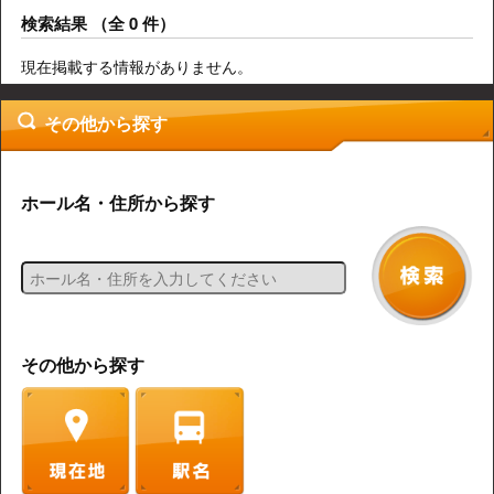
検索結果 （全 0 件）
現在掲載する情報がありません。
その他から探す
ホール名・住所から探す
その他から探す